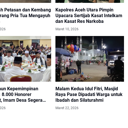
ah Petasan dan Kembang
Kapolres Aceh Utara Pimpin
orang Pria Tua Mengayuh
Upacara Sertijab Kasat Intelkam
n
dan Kasat Res Narkoba
2026
Maret 10, 2026
hun Kepemimpinan
Malam Kedua Idul Fitri, Masjid
 8.000 Honorer
Raya Pase Dipadati Warga untuk
t, Imam Desa Segera
Ibadah dan Silaturahmi
Motor
2026
Maret 22, 2026