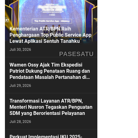
Kementerian ATR/BPN Raih
Penghargaan Top Public Service App
Lewat Aplikasi Sentuh Tanahku
Juli 30, 2026
PASESATU
Wamen Ossy Ajak Tim Ekspedisi
Patriot Dukung Penataan Ruang dan
Pendataan Masalah Pertanahan di
Kawasan Transmigrasi
Juli 29, 2026
Transformasi Layanan ATR/BPN,
Menteri Nusron Tegaskan Penguatan
SDM yang Berorientasi Pelayanan
Juli 28, 2026
Perkuat Implementasi IKU 2025-