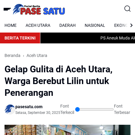
HOME
ACEH UTARA
DAERAH
NASIONAL
EKONOMI
BERITA TERKINI
PS Aneuk Muda Alue D
Beranda
Aceh Utara
Gelap Gulita di Aceh Utara,
Warga Berebut Lilin untuk
Penerangan
Font
Font
pasesatu.com
Terkecil
Terbesar
Selasa, September 30, 2025