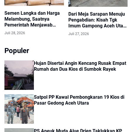
Semen Langka dan Harga
Dari Meja Sarapan Menuju
Melambung, Saatnya
Pengabdian: Kisah Tgk
Pemerintah Menjawab
Imum Gampong Aceh Utara
Keresahan Masyarakat
Menjemput Amanah Baru
Juli 28, 2026
Juli 27, 2026
Populer
Hujan Disertai Angin Kencang Rusak Empat
Rumah dan Dua Kios di Sumbok Rayek
Satpol PP Kawal Pembongkaran 19 Kios di
Pasar Gedong Aceh Utara
PS Aneuk Muda Alue Drien Taklukkan KP