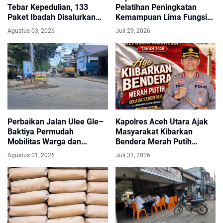
Tebar Kepedulian, 133
Pelatihan Peningkatan
Paket Ibadah Disalurkan
Kemampuan Lima Fungsi
untuk Warga Terdampak
Teknis Kepolisian
Agustus 03, 2026
Juli 29, 2026
Banjir
Perbaikan Jalan Ulee Gle–
Kapolres Aceh Utara Ajak
Baktiya Permudah
Masyarakat Kibarkan
Mobilitas Warga dan
Bendera Merah Putih
Distribusi Hasil Pertanian di
Selama Bulan Agustus
Agustus 01, 2026
Juli 31, 2026
Aceh Utara