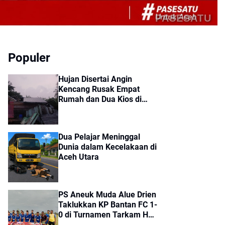
PASESATU
Populer
Hujan Disertai Angin
Kencang Rusak Empat
Rumah dan Dua Kios di
Sumbok Rayek
Dua Pelajar Meninggal
Dunia dalam Kecelakaan di
Aceh Utara
PS Aneuk Muda Alue Drien
Taklukkan KP Bantan FC 1-
0 di Turnamen Tarkam HUT
ke-81 RI Kecamatan Cot