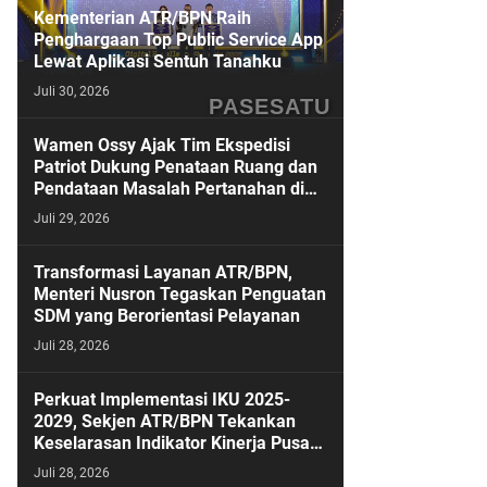
Kementerian ATR/BPN Raih
Penghargaan Top Public Service App
Lewat Aplikasi Sentuh Tanahku
Juli 30, 2026
PASESATU
Wamen Ossy Ajak Tim Ekspedisi
Patriot Dukung Penataan Ruang dan
Pendataan Masalah Pertanahan di
Kawasan Transmigrasi
Juli 29, 2026
Transformasi Layanan ATR/BPN,
Menteri Nusron Tegaskan Penguatan
SDM yang Berorientasi Pelayanan
Juli 28, 2026
Perkuat Implementasi IKU 2025-
2029, Sekjen ATR/BPN Tekankan
Keselarasan Indikator Kinerja Pusat
dan Daerah
Juli 28, 2026