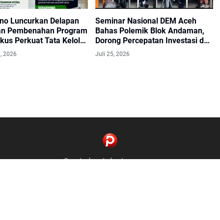
no Luncurkan Delapan
Seminar Nasional DEM Aceh
an Pembenahan Program
Bahas Polemik Blok Andaman,
kus Perkuat Tata Kelola
Dorong Percepatan Investasi dan
ngawasan
Hilirisasi
, 2026
Juli 25, 2026
Cepat, akurat, dan terpercaya.
Contact us:
pasesatumedia@gmail.com