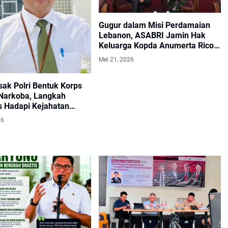
Gugur dalam Misi Perdamaian
Lebanon, ASABRI Jamin Hak
Keluarga Kopda Anumerta Rico
Pramudia
Mei 21, 2026
sak Polri Bentuk Korps
Narkoba, Langkah
s Hadapi Kejahatan
Negara
26