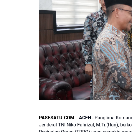
PASESATU.COM
| ACEH
- Panglima Komand
Jenderal TNI Niko Fahrizal, M.Tr.(Han), b
Penjualan Orang (TPPO) yang semakin marak