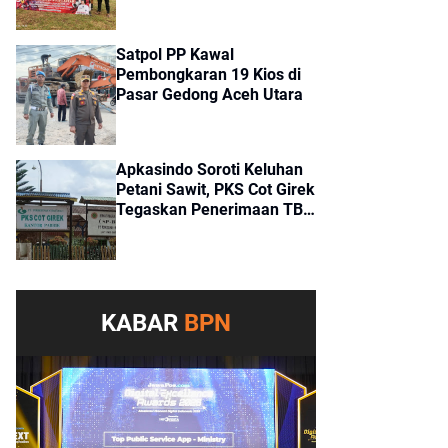
Girek
Satpol PP Kawal
Pembongkaran 19 Kios di
Pasar Gedong Aceh Utara
Apkasindo Soroti Keluhan
Petani Sawit, PKS Cot Girek
Tegaskan Penerimaan TBS
Sesuai Standar
KABAR
BPN