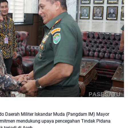
PASESATU
o Daerah Militer Iskandar Muda (Pangdam IM) Mayor
erkomitmen mendukung upaya pencegahan Tindak Pidana
 terjadi di Aceh.