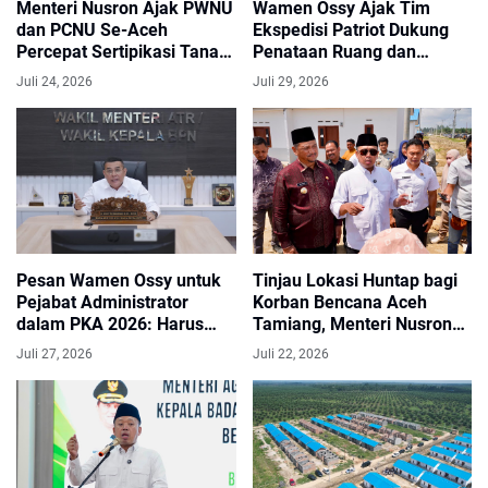
Menteri Nusron Ajak PWNU
Wamen Ossy Ajak Tim
dan PCNU Se-Aceh
Ekspedisi Patriot Dukung
Percepat Sertipikasi Tanah
Penataan Ruang dan
Wakaf
Pendataan Masalah
Juli 24, 2026
Juli 29, 2026
Pertanahan di Kawasan
Transmigrasi
Pesan Wamen Ossy untuk
Tinjau Lokasi Huntap bagi
Pejabat Administrator
Korban Bencana Aceh
dalam PKA 2026: Harus
Tamiang, Menteri Nusron
Jadi Arsitek Perubahan
Pastikan Lahan 100% Siap
Juli 27, 2026
Juli 22, 2026
Digunakan