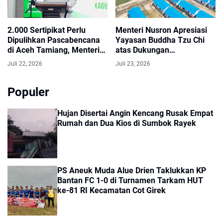
2.000 Sertipikat Perlu
Menteri Nusron Apresiasi
Dipulihkan Pascabencana
Yayasan Buddha Tzu Chi
di Aceh Tamiang, Menteri
atas Dukungan
Nusron Targetkan Selesai
Pembangunan Huntap bagi
Juli 22, 2026
Juli 23, 2026
pada Akhir Desember
Korban Bencana di Aceh
Tamiang
Populer
Hujan Disertai Angin Kencang Rusak Empat
Rumah dan Dua Kios di Sumbok Rayek
PS Aneuk Muda Alue Drien Taklukkan KP
Bantan FC 1-0 di Turnamen Tarkam HUT
ke-81 RI Kecamatan Cot Girek