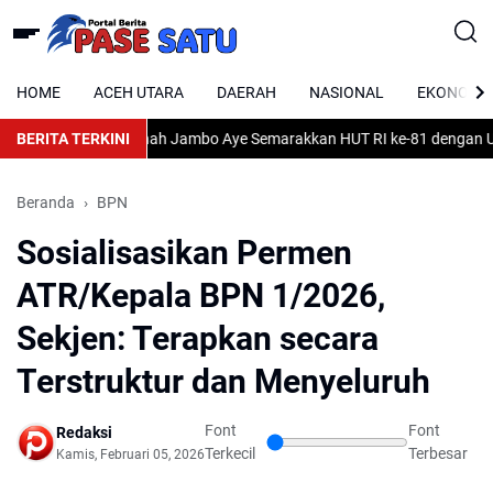
HOME
ACEH UTARA
DAERAH
NASIONAL
EKONOMI
KS Kecamatan Tanah Jambo Aye Semarakkan HUT RI ke-81 dengan Umbu
BERITA TERKINI
Beranda
BPN
Sosialisasikan Permen
ATR/Kepala BPN 1/2026,
Sekjen: Terapkan secara
Terstruktur dan Menyeluruh
Font
Font
Redaksi
Terkecil
Terbesar
Kamis, Februari 05, 2026