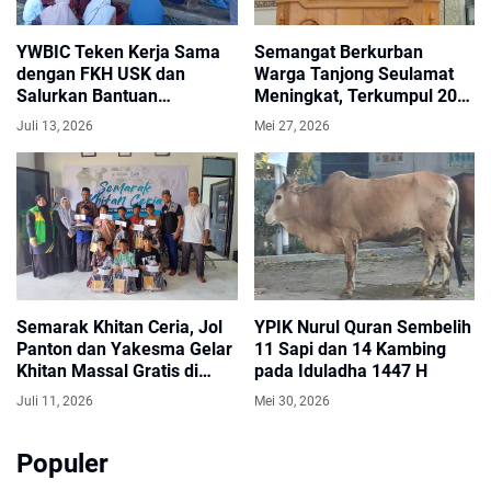
YWBIC Teken Kerja Sama
Semangat Berkurban
dengan FKH USK dan
Warga Tanjong Seulamat
Salurkan Bantuan
Meningkat, Terkumpul 20
Pendidikan bagi Santri Baru
Sapi dan 17 Kambing
Juli 13, 2026
Mei 27, 2026
Dayah Wakaf Barbate
Semarak Khitan Ceria, Jol
YPIK Nurul Quran Sembelih
Panton dan Yakesma Gelar
11 Sapi dan 14 Kambing
Khitan Massal Gratis di
pada Iduladha 1447 H
Aceh Utara
Juli 11, 2026
Mei 30, 2026
Populer