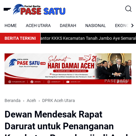
HOME
ACEH UTARA
DAERAH
NASIONAL
EKONOMI
n di Aceh Utara
BERITA TERKINI
Kantor KKKS Kecamatan Tanah Jambo Aye Semarakkan H
PASESATU
Beranda
Aceh
DPRK Aceh Utara
Dewan Mendesak Rapat
Darurat untuk Penanganan