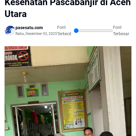
Kesehatan Pascabanjir di Aceh
Utara
Font
Font
pasesatu.com
Terkecil
Terbesar
Rabu, Desember 03, 2025